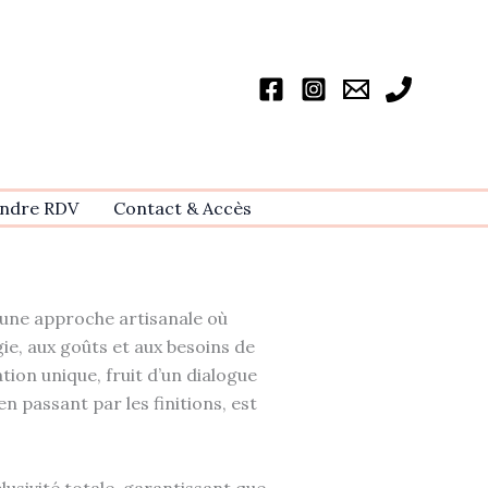
ndre RDV
Contact & Accѐs
d’une approche artisanale où
e, aux goûts et aux besoins de
ion unique, fruit d’un dialogue
 en passant par les finitions, est
xclusivité totale, garantissant que