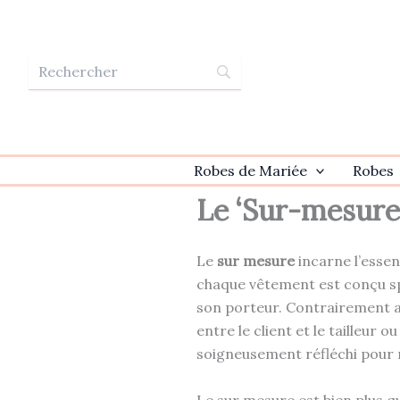
Aller
au
contenu
Robes de Mariée
Robes
Le ‘Sur-mesure
Le
sur mesure
incarne l’essen
chaque vêtement est conçu sp
son porteur. Contrairement au
entre le client et le tailleur o
soigneusement réfléchi pour ref
Le sur mesure est bien plus q