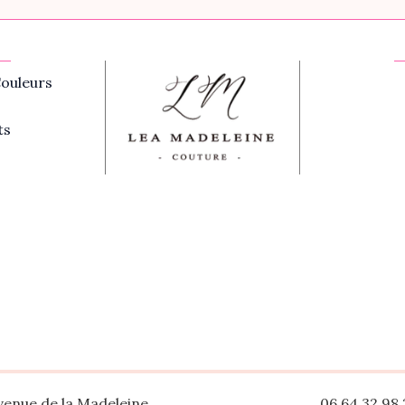
ouleurs
ts
venue de la Madeleine
06 64 32 98 