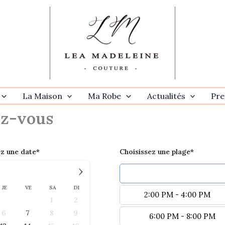
La Maison
Ma Robe
Actualités
Pre
ez-vous
ez une date*
Choisissez une plage*
›
10:00 AM - 12:00 PM
JE
VE
SA
DI
2:00 PM - 4:00 PM
1
2
6
7
8
9
6:00 PM - 8:00 PM