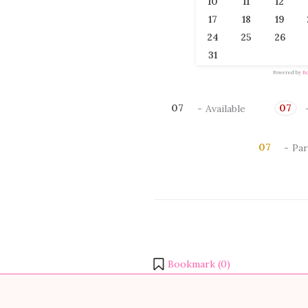
10
11
12
17
18
19
24
25
26
31
Powered by
B
07
07
-
Available
·
07
-
Par
Bookmark (
0
)