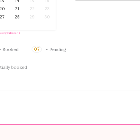
13
14
15
16
20
21
22
23
27
28
29
30
ooking Calendar
07
-
Booked
-
Pending
tially booked