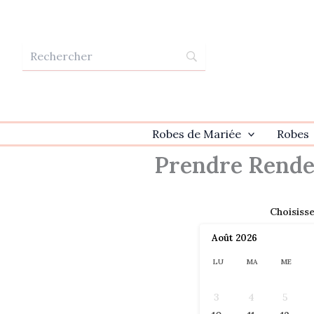
Aller
au
contenu
Robes de Mariée
Robes
Prendre Rend
Choisiss
Août
2026
LU
MA
ME
3
4
5