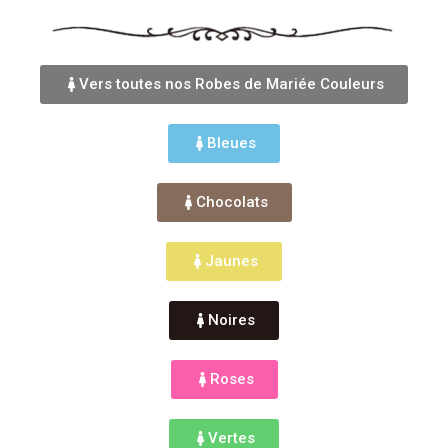
Vers toutes nos Robes de Mariée Couleurs
Bleues
Chocolats
Jaunes
Noires
Roses
Vertes