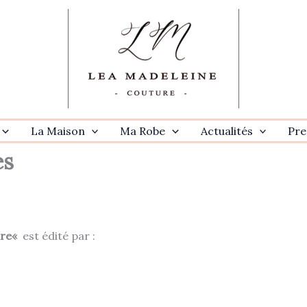
La Maison
Ma Robe
Actualités
Pre
es
ure«
est édité par :