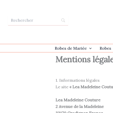
Aller
au
contenu
Robes de Mariée
Robes
Mentions légal
1. Informations légales
Le site
« Lea Madeleine Cout
Lea Madeleine Couture
2 Avenue de la Madeleine
33170 Gradignan France