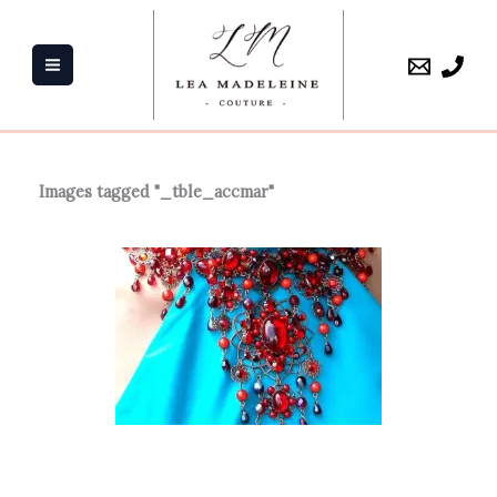
Aller
au
contenu
Images tagged "_tble_accmar"