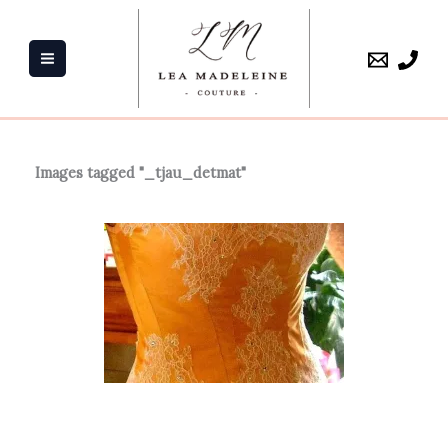
Aller
au
contenu
Images tagged "_tjau_detmat"