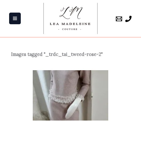
Aller
au
contenu
Images tagged "_trdc_tai_tweed-rose-2"