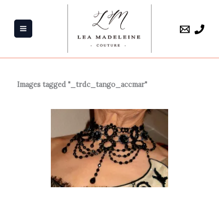
Aller
au
contenu
Images tagged "_trdc_tango_accmar"