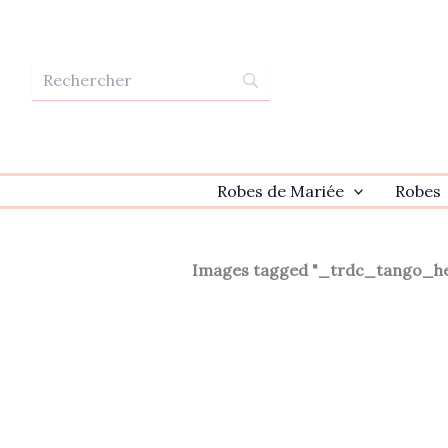
Aller
au
contenu
Robes de Mariée
Robes
Images tagged "_trdc_tango_h