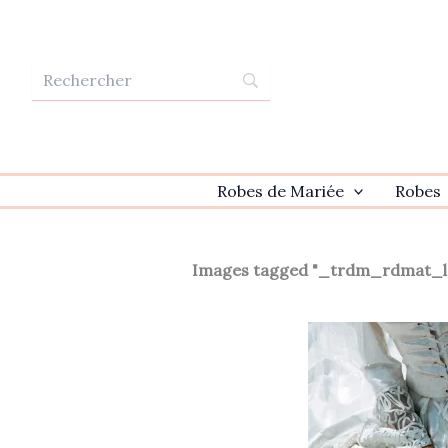
Aller
au
contenu
Robes de Mariée
Robes
Images tagged "_trdm_rdmat_l