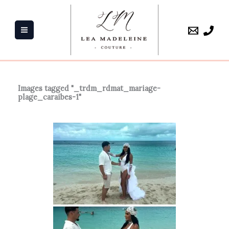
Aller
au
contenu
Images tagged "_trdm_rdmat_mariage-
plage_caraibes-1"