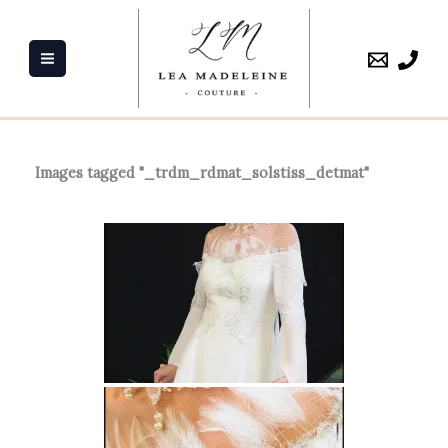
Aller
au
contenu
Images tagged "_trdm_rdmat_solstiss_detmat"