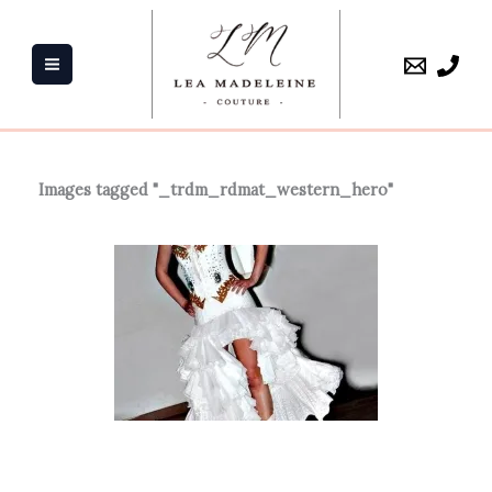
Aller
au
contenu
Images tagged "_trdm_rdmat_western_hero"