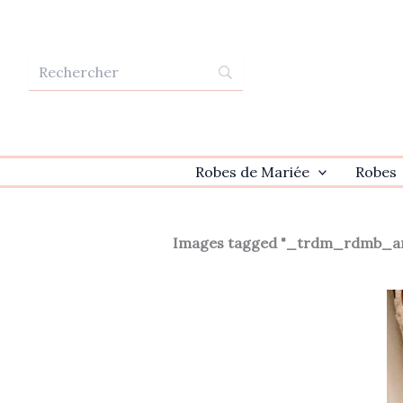
Aller
au
contenu
Robes de Mariée
Robes
Images tagged "_trdm_rdmb_a