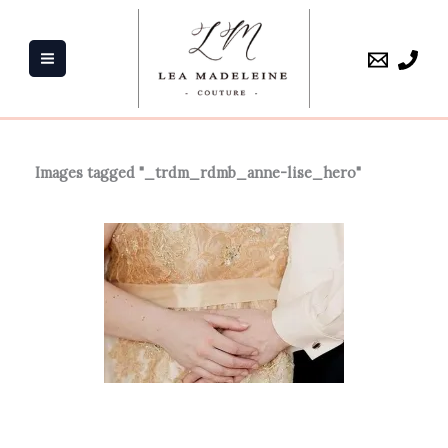
Aller
au
contenu
Images tagged "_trdm_rdmb_anne-lise_hero"