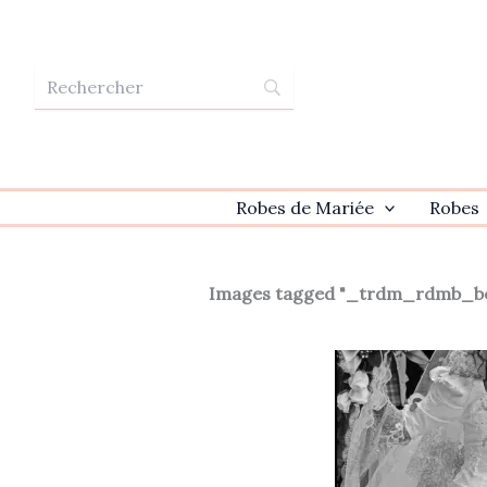
Aller
au
contenu
Robes de Mariée
Robes
Images tagged "_trdm_rdmb_be