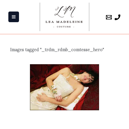
Aller
au
contenu
Images tagged "_trdm_rdmb_comtesse_hero"