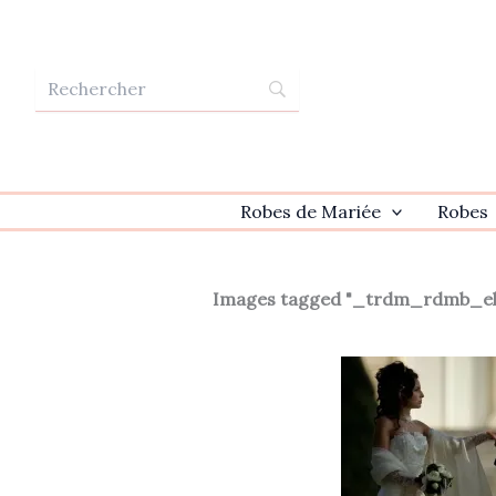
Aller
au
contenu
Robes de Mariée
Robes
Images tagged "_trdm_rdmb_el