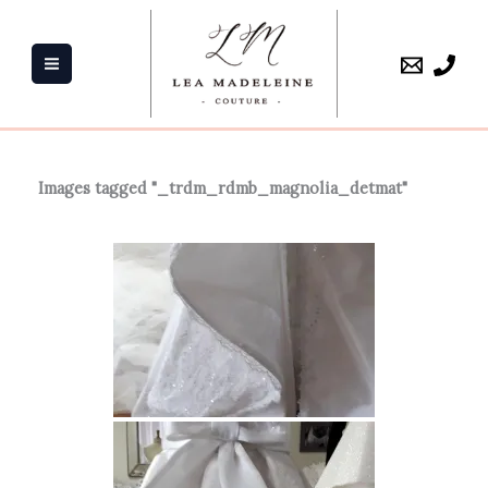
Aller
au
contenu
Images tagged "_trdm_rdmb_magnolia_detmat"