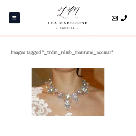
Aller
au
contenu
Images tagged "_trdm_rdmb_maurane_accmar"