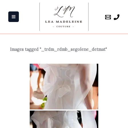
Aller
au
contenu
Images tagged "_trdm_rdmb_segolene_detmat"