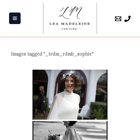
Aller
au
contenu
Images tagged "_trdm_rdmb_sophie"