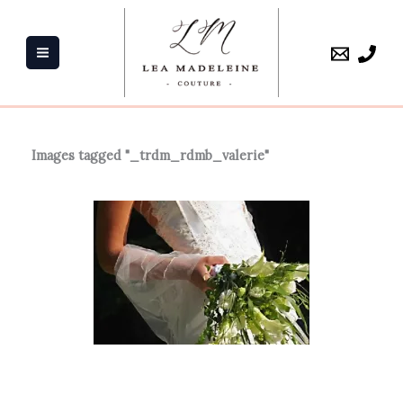
Aller
au
contenu
Images tagged "_trdm_rdmb_valerie"