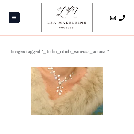
Aller
au
contenu
Images tagged "_trdm_rdmb_vanessa_accmar"