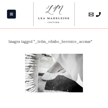
Aller
au
contenu
Images tagged "_trdm_rdmbo_berenice_accmar"