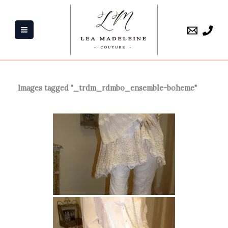
Aller
au
contenu
Images tagged "_trdm_rdmbo_ensemble-boheme"