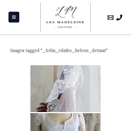
Aller
au
contenu
Images tagged "_trdm_rdmbo_helene_detmat"