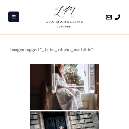
Aller
au
contenu
Images tagged "_trdm_rdmbo_mathilde"