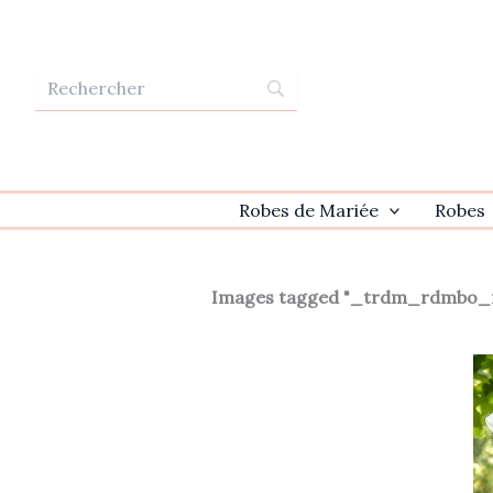
Aller
au
contenu
Robes de Mariée
Robes
Images tagged "_trdm_rdmbo_