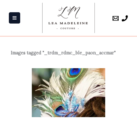
Aller
au
contenu
Images tagged "_trdm_rdmc_ble_paon_accmar"