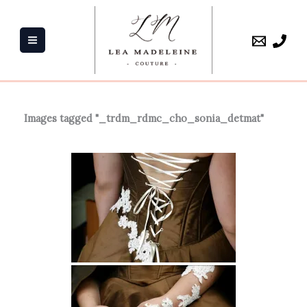
Aller
au
contenu
Images tagged "_trdm_rdmc_cho_sonia_detmat"