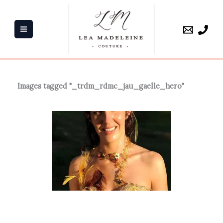
Aller
au
contenu
Images tagged "_trdm_rdmc_jau_gaelle_hero"