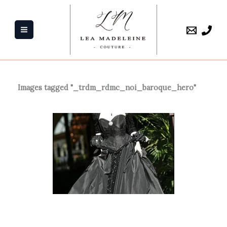
Aller
au
contenu
Images tagged "_trdm_rdmc_noi_baroque_hero"