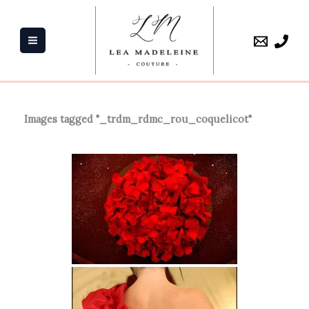
Aller
au
contenu
Images tagged "_trdm_rdmc_rou_coquelicot"