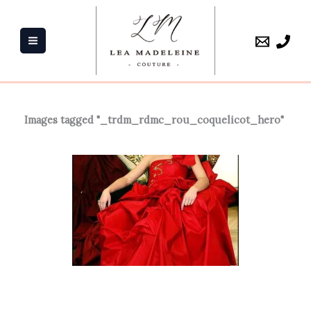
Aller
au
contenu
Images tagged "_trdm_rdmc_rou_coquelicot_hero"