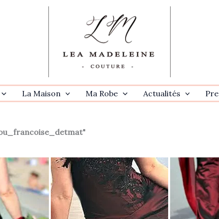
La Maison
Ma Robe
Actualités
Pre
ou_francoise_detmat"