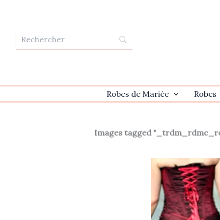
Aller
au
contenu
Robes de Mariée
Robes
Images tagged "_trdm_rdmc_r