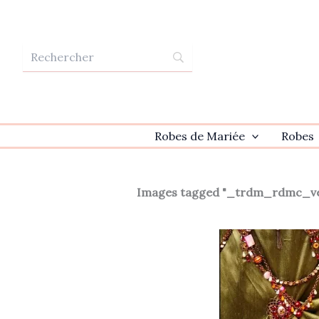
Aller
au
contenu
Robes de Mariée
Robes
Images tagged "_trdm_rdmc_v