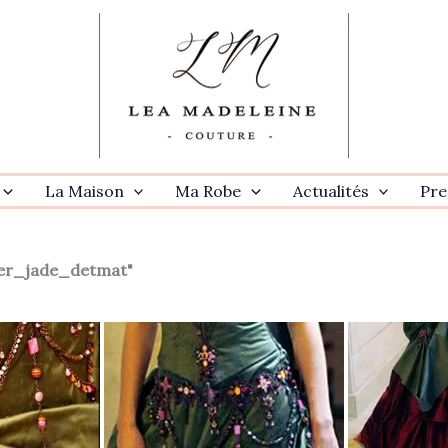
La Maison
Ma Robe
Actualités
Pre
er_jade_detmat"