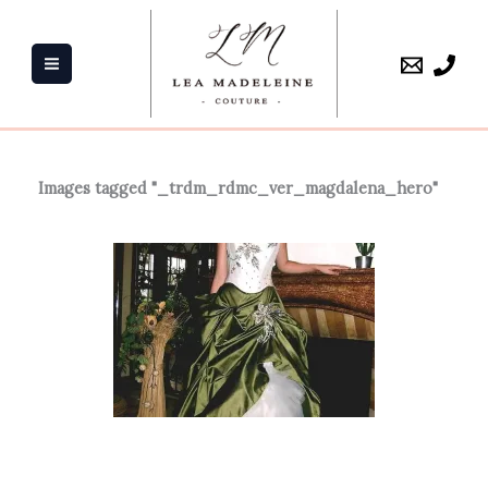
Aller
au
contenu
Images tagged "_trdm_rdmc_ver_magdalena_hero"