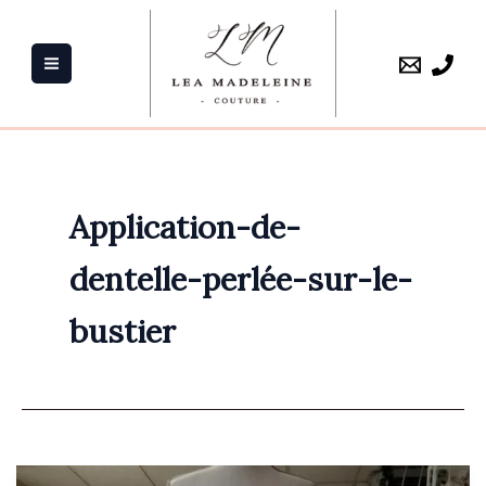
Aller
au
contenu
Application-de-
dentelle-perlée-sur-le-
bustier