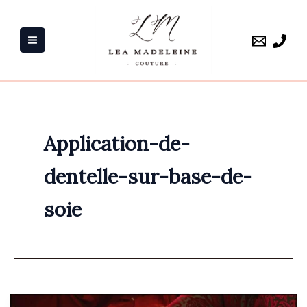
Aller
au
contenu
Application-de-
dentelle-sur-base-de-
soie