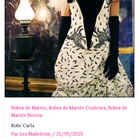
Robes de Mariée
,
Robes de Mariée Couleurs
,
Robes de
Mariée Noires
Robe Carla
Par
Lea Madeleine
/
22/03/2025