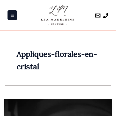
Aller
au
contenu
Appliques-florales-en-
cristal