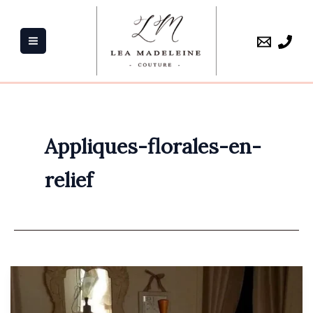
Aller
au
contenu
Appliques-florales-en-
relief