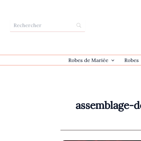
Aller
au
contenu
Robes de Mariée
Robes
assemblage-de