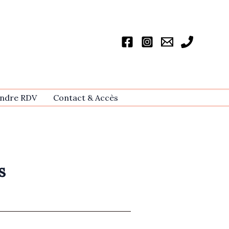
ndre RDV
Contact & Accѐs
s