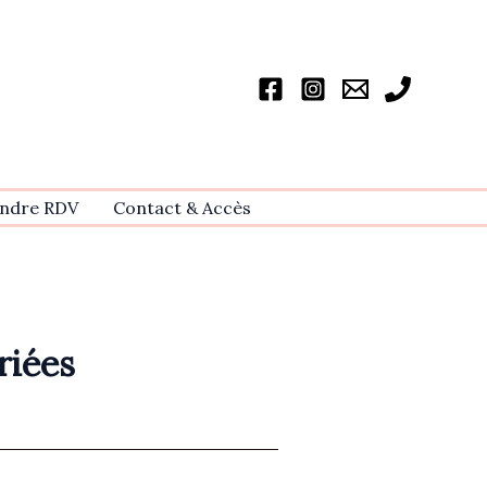
ndre RDV
Contact & Accѐs
riées