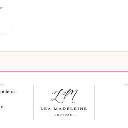
ce
ouleurs
ts