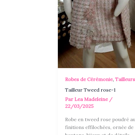
Robes de Cérémonie
,
Tailleurs
Tailleur Tweed rose-1
Par
Lea Madeleine
/
22/03/2025
Robe en tweed rose poudré a
finitions effilochées, ornée de
boutons-bijoux et de détails