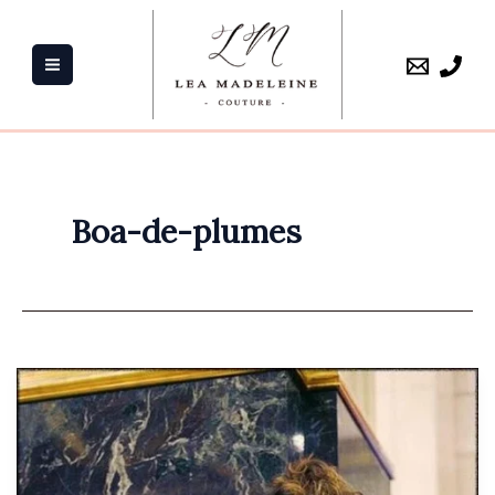
Aller
au
contenu
Boa-de-plumes