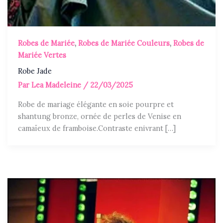
Robes de Mariée
,
Robes de Mariée Couleurs
,
Robes de
Mariée Vertes
Robe Jade
Par
Lea Madeleine
/
22/03/2025
Robe de mariage élégante en soie pourpre et
shantung bronze, ornée de perles de Venise en
camaïeux de framboise.Contraste enivrant […]