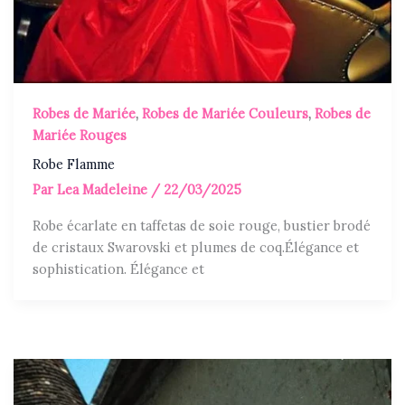
Robes de Mariée
,
Robes de Mariée Couleurs
,
Robes de
Mariée Rouges
Robe Flamme
Par
Lea Madeleine
/
22/03/2025
Robe écarlate en taffetas de soie rouge, bustier brodé
de cristaux Swarovski et plumes de coq.Élégance et
sophistication. Élégance et