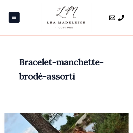
Aller
au
contenu
Bracelet-manchette-
brodé-assorti