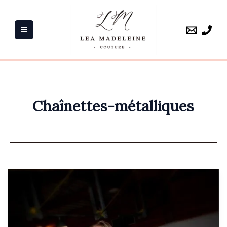
Aller
au
contenu
Chaînettes-métalliques